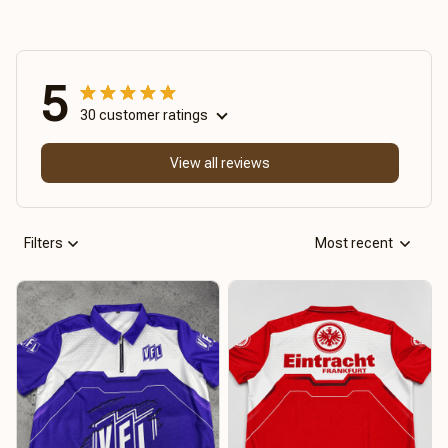
5
30 customer ratings
View all reviews
Filters
Most recent