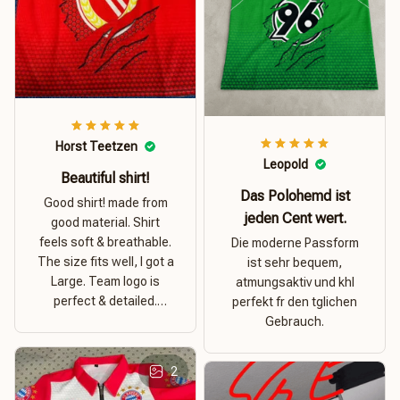
Horst Teetzen
Leopold
Beautiful shirt!
Das Polohemd ist
Good shirt! made from
jeden Cent wert.
good material. Shirt
feels soft & breathable.
Die moderne Passform
The size fits well, I got a
ist sehr bequem,
Large. Team logo is
atmungsaktiv und khl
perfect & detailed.
perfekt fr den tglichen
Overall good value for
Gebrauch.
money.
2