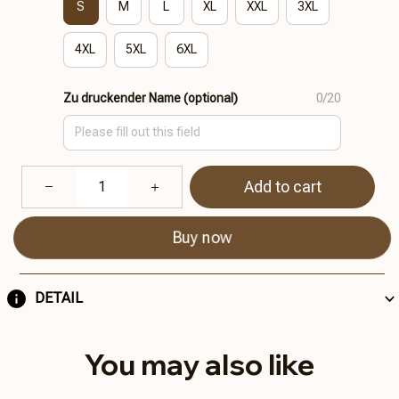
S
M
L
XL
XXL
3XL
4XL
5XL
6XL
Zu druckender Name (optional)
0/20
Add to cart
Buy now
DETAIL
You may also like