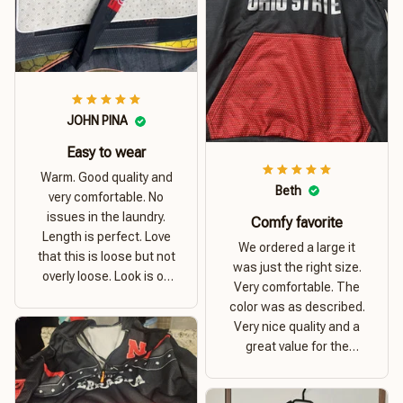
JOHN PINA
Easy to wear
Warm. Good quality and
Beth
very comfortable. No
issues in the laundry.
Comfy favorite
Length is perfect. Love
We ordered a large it
that this is loose but not
was just the right size.
overly loose. Look is on
Very comfortable. The
point. Material is thick
color was as described.
and comfortable
Very nice quality and a
great value for the
money. I recommend this
hoodie.