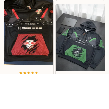
Lukas
Willi
Sehr cooles Design –
Mönchengladbach
RB Hoodie
Hoodie
Cooles Design mit tollen
Details, und die
Das Design ist richtig