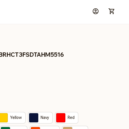
 BRHCT3FSDTAHM5516
Yellow
Navy
Red