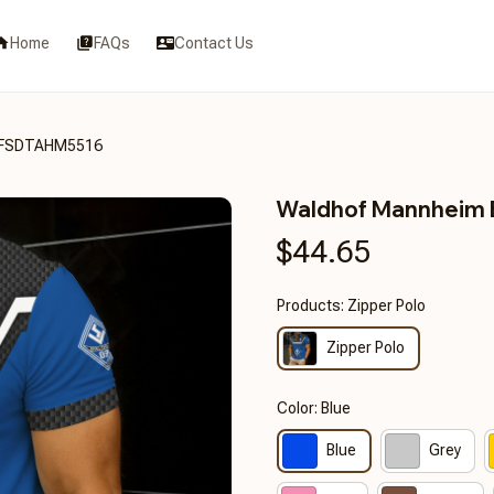
Home
FAQs
Contact Us
3FSDTAHM5516
Waldhof Mannheim
$44.65
Products: Zipper Polo
Zipper Polo
Color: Blue
Blue
Grey