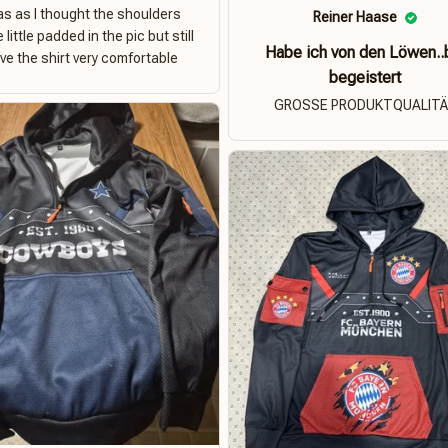
s as I thought the shoulders
Reiner Haase
 little padded in the pic but still
Habe ich von den Löwen..
ove the shirt very comfortable
begeistert
GROSSE PRODUKTQUALIT