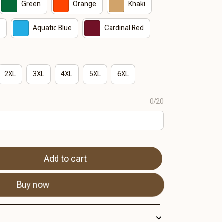
Green
Orange
Khaki
n
Aquatic Blue
Cardinal Red
2XL
3XL
4XL
5XL
6XL
0/20
Add to cart
Buy now