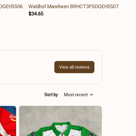
SDGEH5506
Waldhof Mannheim BRHCT3FSDGEH5507
Wald
$34.65
$81.
View all reviews
Sort by
Most recent