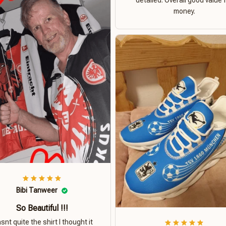
detailed. Overall good value 
money.
Bibi Tanweer
So Beautiful !!!
nt quite the shirt I thought it