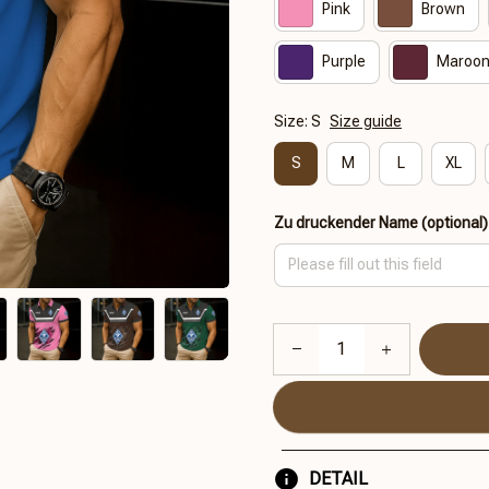
Pink
Brown
Purple
Maroo
Size: S
Size guide
S
M
L
XL
Zu druckender Name (optional)
DETAIL