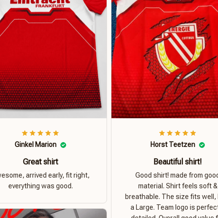
Ginkel Marion
Horst Teetzen
Great shirt
Beautiful shirt!
esome, arrived early, fit right,
Good shirt! made from goo
everything was good.
material. Shirt feels soft &
breathable. The size fits well, 
a Large. Team logo is perfec