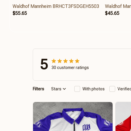
Waldhof Mannheim BRHCT3FSDGEH5503
Waldhof M
$55.65
$45.65
5
30 customer ratings
Filters
Stars
With photos
Verifi