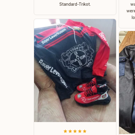
Standard-Trikot.
wa
were
l