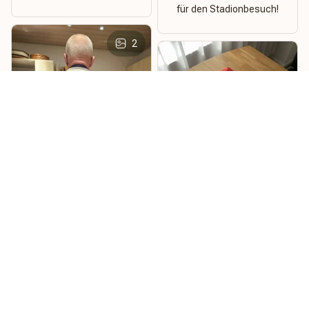
für den Stadionbesuch!
2
Metzy
Renate Gruber
Super Qualität für den
Preis
Bayern München
Sehr bequem, auch