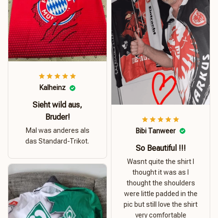
Kalheinz
Sieht wild aus,
Bruder!
Mal was anderes als
Bibi Tanweer
das Standard-Trikot.
So Beautiful !!!
Wasnt quite the shirt I
thought it was as I
thought the shoulders
were little padded in the
pic but still love the shirt
very comfortable