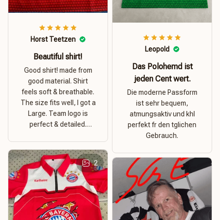
Horst Teetzen
Leopold
Beautiful shirt!
Das Polohemd ist
Good shirt! made from
jeden Cent wert.
good material. Shirt
feels soft & breathable.
Die moderne Passform
The size fits well, I got a
ist sehr bequem,
Large. Team logo is
atmungsaktiv und khl
perfect & detailed.
perfekt fr den tglichen
Overall good value for
Gebrauch.
money.
2