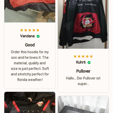
Vandana
Good
Order this hoodie for my
son and he loves it. The
Kuhrti
material, quality and
size is just perfect. Soft
Pullover
and stretchy perfect for
Hallo... Der Pullover ist
florida weather.!
super...