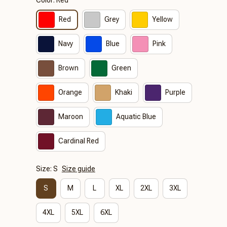
Red
Grey
Yellow
Navy
Blue
Pink
Brown
Green
Orange
Khaki
Purple
Maroon
Aquatic Blue
Cardinal Red
Size: S
Size guide
S
M
L
XL
2XL
3XL
4XL
5XL
6XL