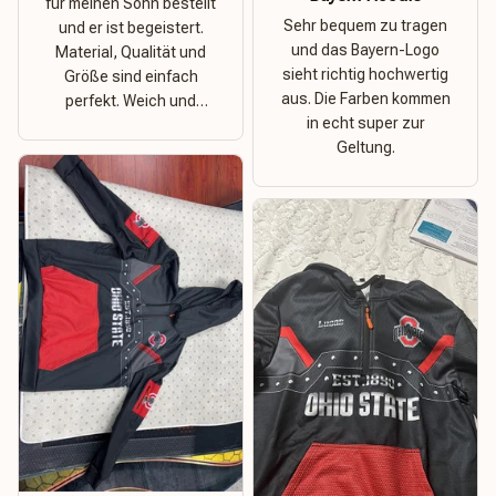
für meinen Sohn bestellt
Sehr bequem zu tragen
und er ist begeistert.
und das Bayern-Logo
Material, Qualität und
sieht richtig hochwertig
Größe sind einfach
aus. Die Farben kommen
perfekt. Weich und
in echt super zur
dehnbar – ideal für das
Geltung.
Wetter in Rostock!