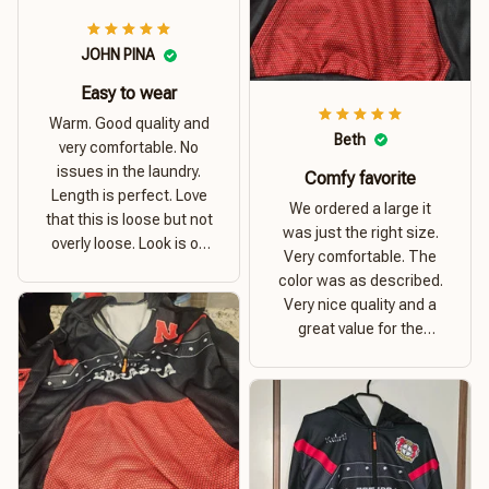
JOHN PINA
Easy to wear
Warm. Good quality and
Beth
very comfortable. No
issues in the laundry.
Comfy favorite
Length is perfect. Love
We ordered a large it
that this is loose but not
was just the right size.
overly loose. Look is on
Very comfortable. The
point. Material is thick
color was as described.
and comfortable
Very nice quality and a
great value for the
money. I recommend this
hoodie.