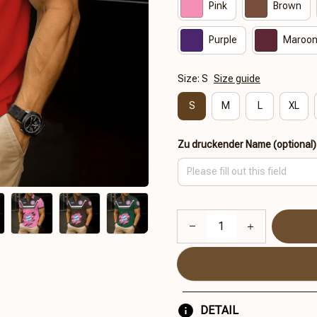
Pink
Brown
Purple
Maroo
Size: S
Size guide
S
M
L
XL
Zu druckender Name (optional)
DETAIL