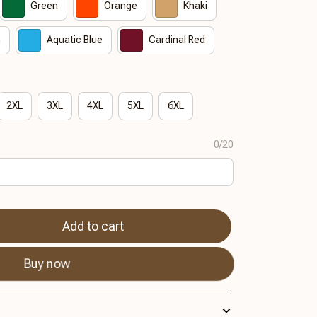
Green
Orange
Khaki
n
Aquatic Blue
Cardinal Red
2XL
3XL
4XL
5XL
6XL
0/20
Add to cart
Buy now