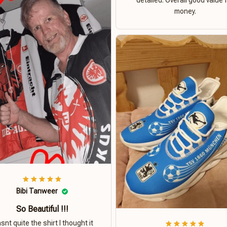
detailed. Overall good value 
money.
Bibi Tanweer
So Beautiful !!!
nt quite the shirt I thought it