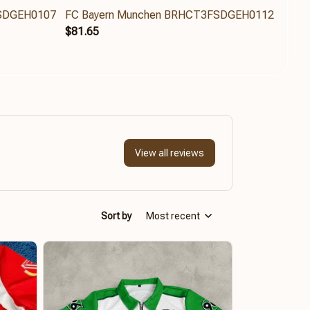
FSDGEH0107
FC Bayern Munchen BRHCT3FSDGEH0112
FC B
$81.65
$45.
View all reviews
Sort by
Most recent