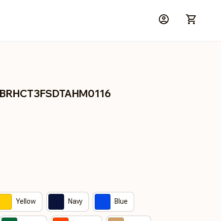
n BRHCT3FSDTAHM0116
Yellow
Navy
Blue