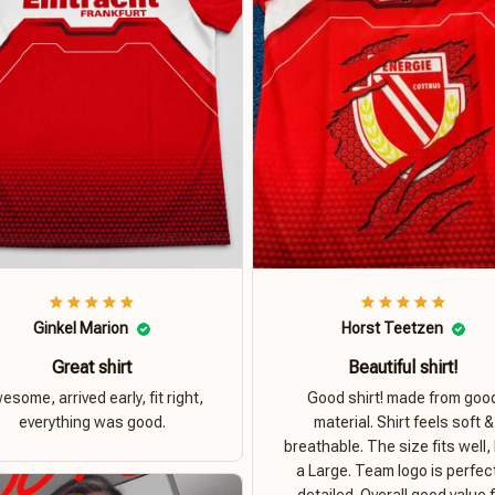
Ginkel Marion
Horst Teetzen
Great shirt
Beautiful shirt!
esome, arrived early, fit right,
Good shirt! made from goo
everything was good.
material. Shirt feels soft &
breathable. The size fits well, 
a Large. Team logo is perfec