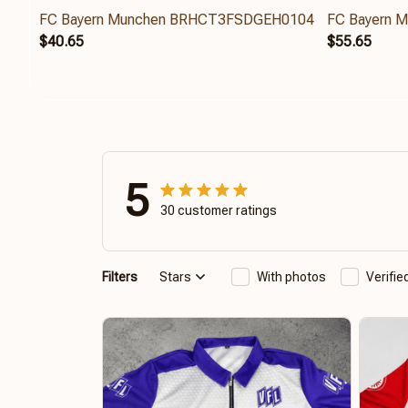
FC Bayern Munchen BRHCT3FSDGEH0104
FC Bayern 
$40.65
$55.65
5
30 customer ratings
Filters
Stars
With photos
Verifi