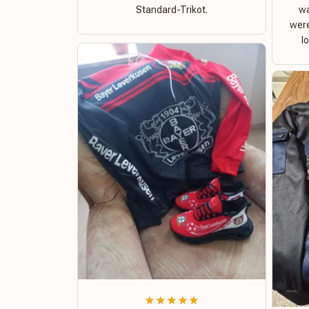
Standard-Trikot.
wa
were
l