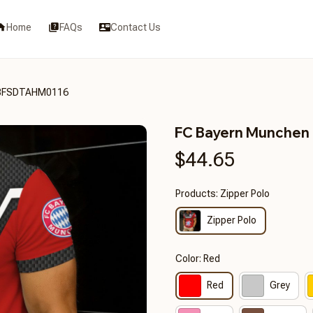
Home
FAQs
Contact Us
T3FSDTAHM0116
FC Bayern Munche
$44.65
Products: Zipper Polo
Zipper Polo
Color: Red
Red
Grey