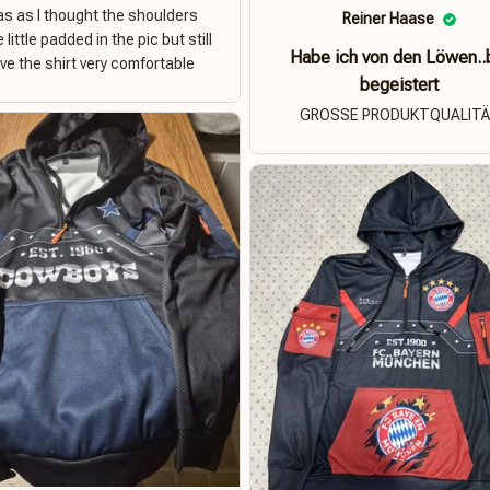
s as I thought the shoulders
Reiner Haase
 little padded in the pic but still
Habe ich von den Löwen..
ove the shirt very comfortable
begeistert
GROSSE PRODUKTQUALIT