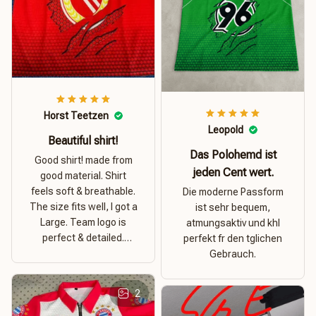
Horst Teetzen
Leopold
Beautiful shirt!
Das Polohemd ist
Good shirt! made from
jeden Cent wert.
good material. Shirt
feels soft & breathable.
Die moderne Passform
The size fits well, I got a
ist sehr bequem,
Large. Team logo is
atmungsaktiv und khl
perfect & detailed.
perfekt fr den tglichen
Overall good value for
Gebrauch.
money.
2