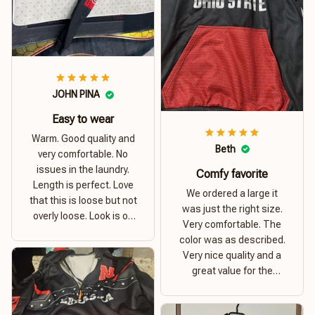
JOHN PINA
Easy to wear
Warm. Good quality and
Beth
very comfortable. No
issues in the laundry.
Comfy favorite
Length is perfect. Love
We ordered a large it
that this is loose but not
was just the right size.
overly loose. Look is on
Very comfortable. The
point. Material is thick
color was as described.
and comfortable
Very nice quality and a
great value for the
money. I recommend this
hoodie.