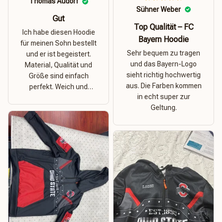
Thomas Audorf
Sühner Weber
Gut
Top Qualität – FC
Ich habe diesen Hoodie
Bayern Hoodie
für meinen Sohn bestellt
Sehr bequem zu tragen
und er ist begeistert.
und das Bayern-Logo
Material, Qualität und
sieht richtig hochwertig
Größe sind einfach
aus. Die Farben kommen
perfekt. Weich und
in echt super zur
dehnbar – ideal für das
Geltung.
Wetter in Rostock!