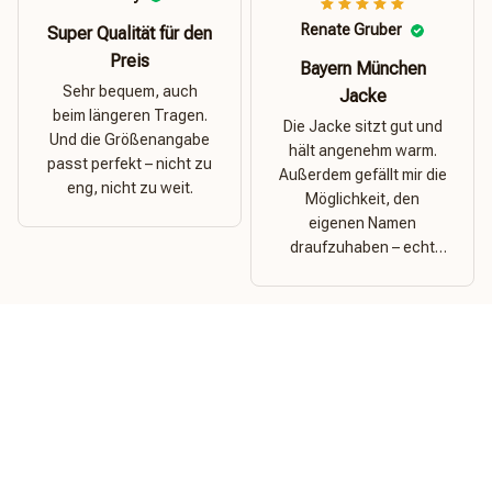
Renate Gruber
Super Qualität für den
Preis
Bayern München
Sehr bequem, auch
Jacke
beim längeren Tragen.
Die Jacke sitzt gut und
Und die Größenangabe
hält angenehm warm.
passt perfekt – nicht zu
Außerdem gefällt mir die
eng, nicht zu weit.
Möglichkeit, den
eigenen Namen
draufzuhaben – echt
cool für Bayern-Fans!
Load more
CONTACT US
THE SPORT COLLECTION LLC