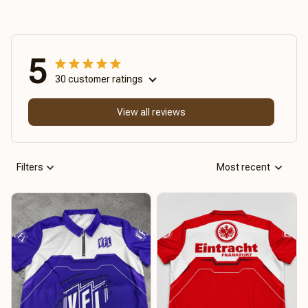
5
30 customer ratings
View all reviews
Filters
Most recent