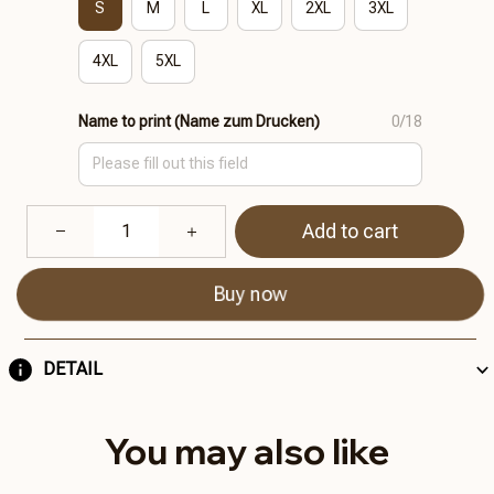
S
M
L
XL
2XL
3XL
4XL
5XL
Name to print (Name zum Drucken)
0/18
Add to cart
Buy now
DETAIL
You may also like