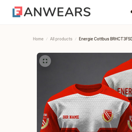
Home
All products
Energie Cottbus BRHCT3F