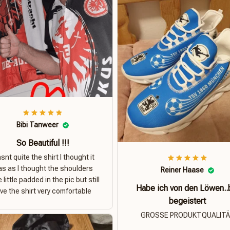
Bibi Tanweer
So Beautiful !!!
nt quite the shirt I thought it
s as I thought the shoulders
Reiner Haase
 little padded in the pic but still
Habe ich von den Löwen..
ove the shirt very comfortable
begeistert
GROSSE PRODUKTQUALIT