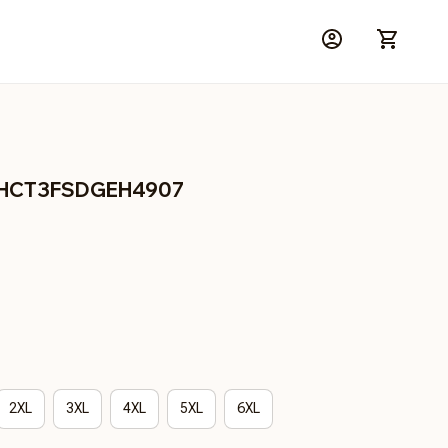
BRHCT3FSDGEH4907
2XL
3XL
4XL
5XL
6XL