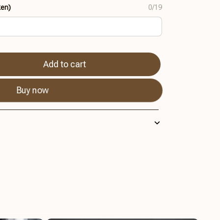
ken)
0/19
Add to cart
Buy now