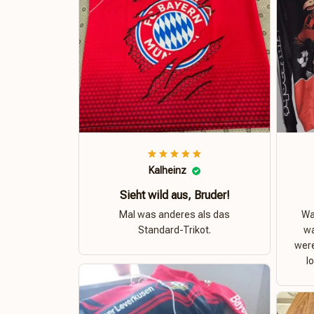
Kalheinz
Sieht wild aus, Bruder!
Mal was anderes als das
Was
Standard-Trikot.
wa
were
l