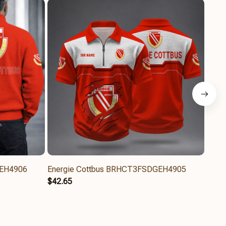
GEH4906
Energie Cottbus BRHCT3FSDGEH4905
Ener
$42.65
$61.