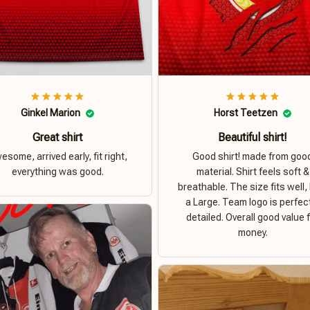
Ginkel Marion
Horst Teetzen
Great shirt
Beautiful shirt!
esome, arrived early, fit right,
Good shirt! made from goo
everything was good.
material. Shirt feels soft &
breathable. The size fits well, 
a Large. Team logo is perfec
detailed. Overall good value 
money.