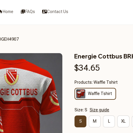
Home
FAQs
Contact Us
SDGEH4907
Energie Cottbus 
$34.65
Products: Waffle Tshirt
Waffle Tshirt
Size: S
Size guide
S
M
L
XL