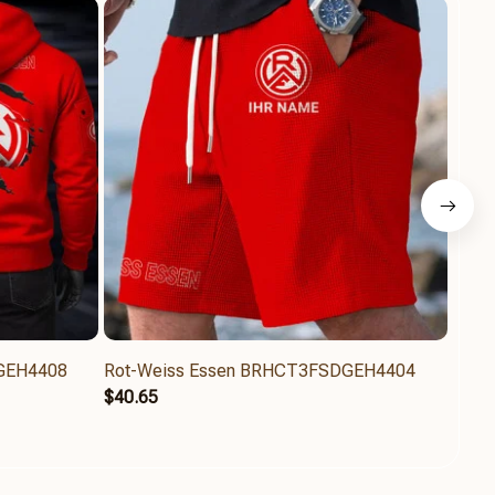
GEH4408
Rot-Weiss Essen BRHCT3FSDGEH4404
Rot-
$40.65
$42.