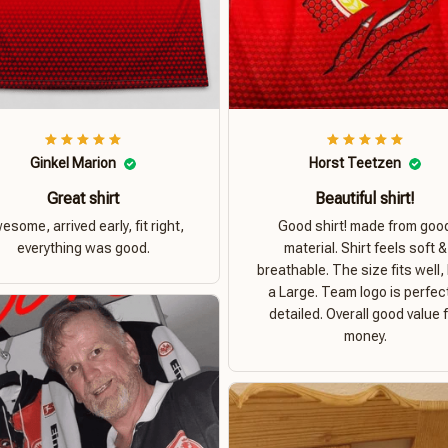
Ginkel Marion
Horst Teetzen
Great shirt
Beautiful shirt!
esome, arrived early, fit right,
Good shirt! made from goo
everything was good.
material. Shirt feels soft &
breathable. The size fits well, 
a Large. Team logo is perfec
detailed. Overall good value 
money.