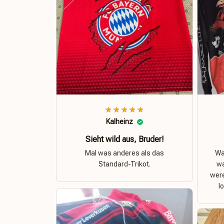
Kalheinz
Sieht wild aus, Bruder!
Mal was anderes als das
Was
Standard-Trikot.
wa
were
l