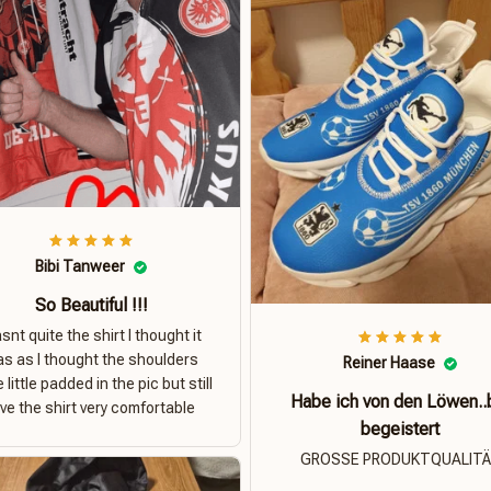
Bibi Tanweer
So Beautiful !!!
nt quite the shirt I thought it
s as I thought the shoulders
Reiner Haase
 little padded in the pic but still
Habe ich von den Löwen..
ove the shirt very comfortable
begeistert
GROSSE PRODUKTQUALIT