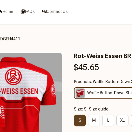
Home
FAQs
Contact Us
SDGEH4411
Rot-Weiss Essen 
$45.65
Products: Waffle Button-Down 
Waffle Button-Down Shi
Size: S
Size guide
S
M
L
XL