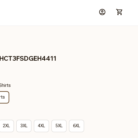
BRHCT3FSDGEH4411
Shirts
rts
2XL
3XL
4XL
5XL
6XL