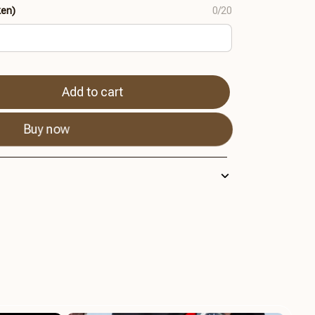
ken)
0/20
Add to cart
Buy now