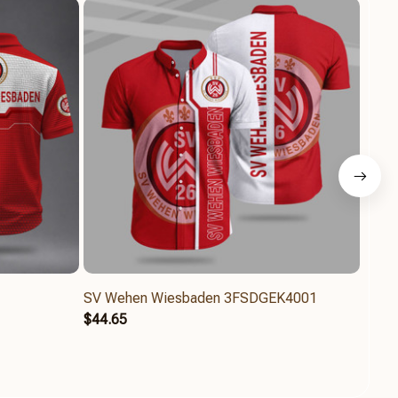
SV Wehen Wiesbaden 3FSDGEK4001
SV W
$44.65
$44.