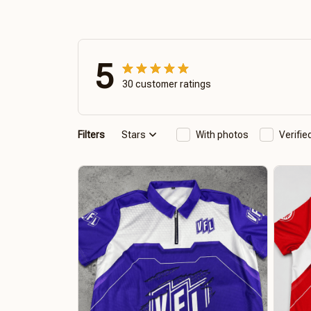
5
30 customer ratings
Filters
Stars
With photos
Verifi