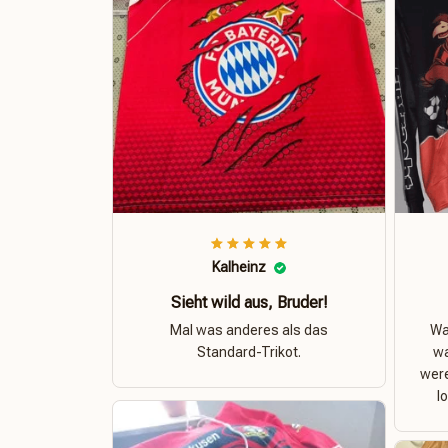
Kalheinz
Sieht wild aus, Bruder!
Mal was anderes als das
Was
Standard-Trikot.
wa
were
l