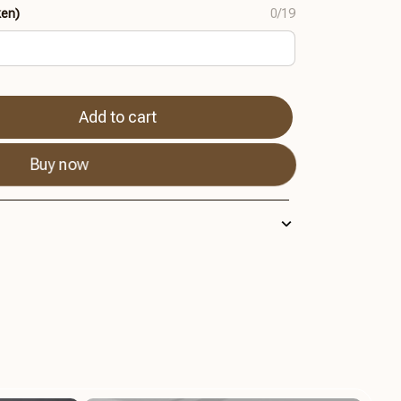
ken)
0/19
Add to cart
Buy now