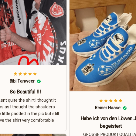
Bibi Tanweer
So Beautiful !!!
nt quite the shirt I thought it
s as I thought the shoulders
Reiner Haase
 little padded in the pic but still
Habe ich von den Löwen..
ove the shirt very comfortable
begeistert
GROSSE PRODUKTQUALIT