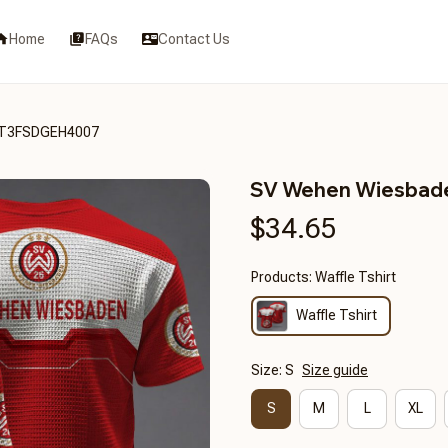
Home
FAQs
Contact Us
CT3FSDGEH4007
SV Wehen Wiesba
$34.65
Products: Waffle Tshirt
Waffle Tshirt
Size: S
Size guide
S
M
L
XL