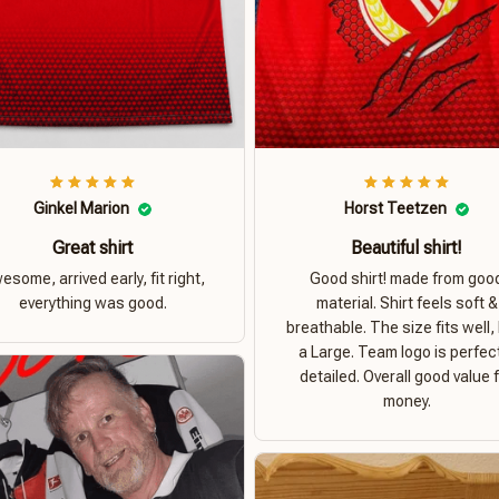
Ginkel Marion
Horst Teetzen
Great shirt
Beautiful shirt!
esome, arrived early, fit right,
Good shirt! made from goo
everything was good.
material. Shirt feels soft &
breathable. The size fits well, 
a Large. Team logo is perfec
detailed. Overall good value 
money.