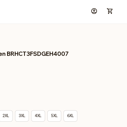
den BRHCT3FSDGEH4007
2XL
3XL
4XL
5XL
6XL