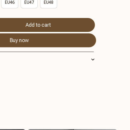
EU46
EU47
EU48
Add to cart
Buy now