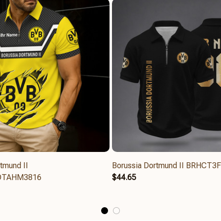
tmund II
Borussia Dortmund II BRHCT
DTAHM3816
$44.65