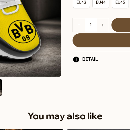
EU43
EU44
EU45
DETAIL
You may also like