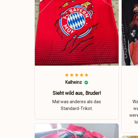
Kalheinz
Sieht wild aus, Bruder!
Mal was anderes als das
Was
Standard-Trikot.
wa
were
l