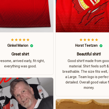
Ginkel Marion
Horst Teetzen
Great shirt
Beautiful shirt!
esome, arrived early, fit right,
Good shirt! made from goo
everything was good.
material. Shirt feels soft &
breathable. The size fits well, 
a Large. Team logo is perfec
detailed. Overall good value 
money.