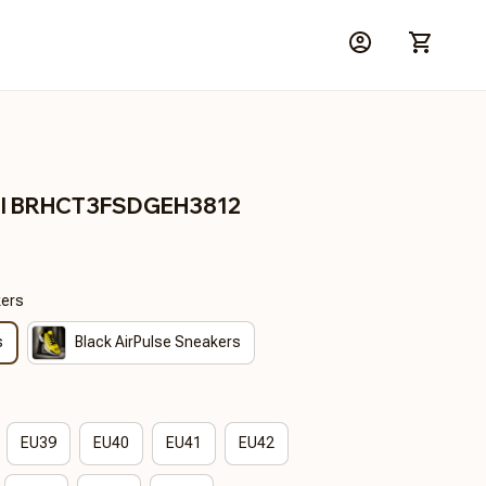
 II BRHCT3FSDGEH3812
kers
s
Black AirPulse Sneakers
EU39
EU40
EU41
EU42