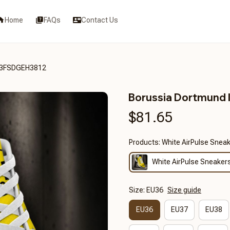
Home
FAQs
Contact Us
CT3FSDGEH3812
Borussia Dortmund
$81.65
Products: White AirPulse Snea
White AirPulse Sneaker
Size: EU36
Size guide
EU36
EU37
EU38