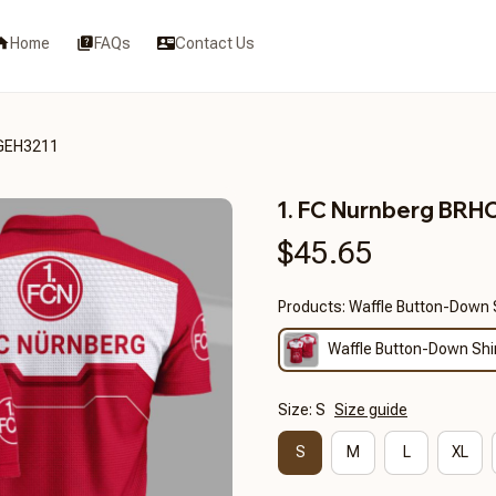
Home
FAQs
Contact Us
DGEH3211
1. FC Nurnberg BR
$45.65
Products: Waffle Button-Down 
Waffle Button-Down Shi
Size: S
Size guide
S
M
L
XL