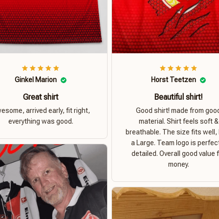
Ginkel Marion
Horst Teetzen
Great shirt
Beautiful shirt!
esome, arrived early, fit right,
Good shirt! made from goo
everything was good.
material. Shirt feels soft &
breathable. The size fits well, 
a Large. Team logo is perfec
detailed. Overall good value 
money.