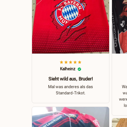
Kalheinz
Sieht wild aus, Bruder!
Mal was anderes als das
Was
Standard-Trikot.
wa
were
l