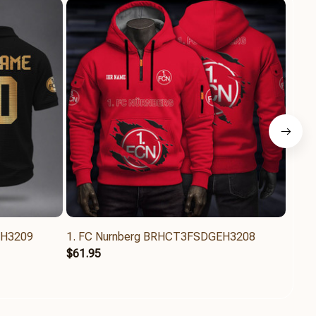
EH3209
1. FC Nurnberg BRHCT3FSDGEH3208
1. F
$61.95
$44.