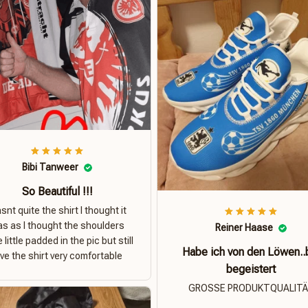
Bibi Tanweer
So Beautiful !!!
nt quite the shirt I thought it
s as I thought the shoulders
Reiner Haase
 little padded in the pic but still
Habe ich von den Löwen..
ove the shirt very comfortable
begeistert
GROSSE PRODUKTQUALIT