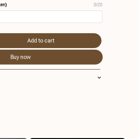
ken)
0/20
Add to cart
Buy now