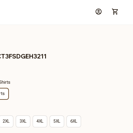
HCT3FSDGEH3211
Shirts
rts
2XL
3XL
4XL
5XL
6XL