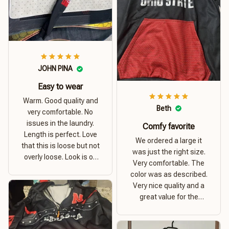
JOHN PINA
Easy to wear
Warm. Good quality and
Beth
very comfortable. No
issues in the laundry.
Comfy favorite
Length is perfect. Love
We ordered a large it
that this is loose but not
was just the right size.
overly loose. Look is on
Very comfortable. The
point. Material is thick
color was as described.
and comfortable
Very nice quality and a
great value for the
money. I recommend this
hoodie.