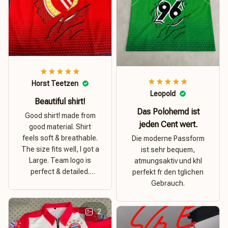
Horst Teetzen
Leopold
Beautiful shirt!
Das Polohemd ist
Good shirt! made from
jeden Cent wert.
good material. Shirt
feels soft & breathable.
Die moderne Passform
The size fits well, I got a
ist sehr bequem,
Large. Team logo is
atmungsaktiv und khl
perfect & detailed.
perfekt fr den tglichen
Overall good value for
Gebrauch.
money.
2