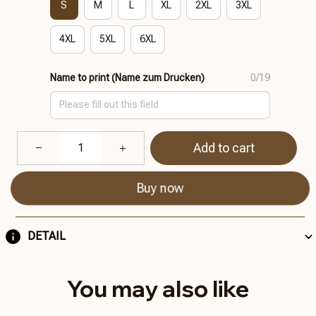
S
M
L
XL
2XL
3XL
4XL
5XL
6XL
Name to print (Name zum Drucken)
0/19
Add to cart
Buy now
DETAIL
You may also like