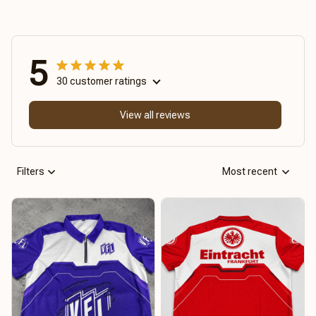
5
30 customer ratings
View all reviews
Filters
Most recent