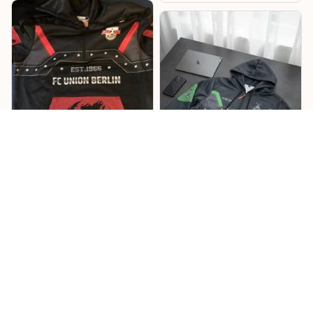
Lukas
Willi
Sehr cooles Design –
Mönchengladbach
RB Hoodie
Hoodie
Cooles Design mit tollen
Details, und die
Das Design ist richtig