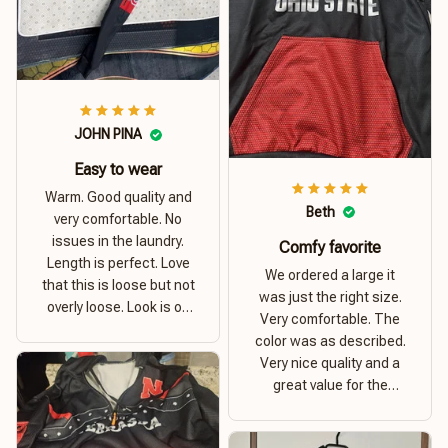
JOHN PINA
Easy to wear
Warm. Good quality and
Beth
very comfortable. No
issues in the laundry.
Comfy favorite
Length is perfect. Love
We ordered a large it
that this is loose but not
was just the right size.
overly loose. Look is on
Very comfortable. The
point. Material is thick
color was as described.
and comfortable
Very nice quality and a
great value for the
money. I recommend this
hoodie.