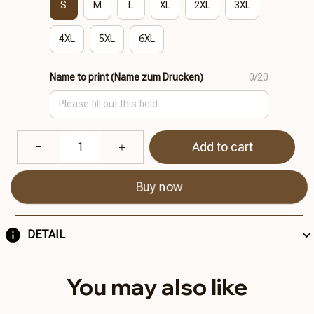
S
M
L
XL
2XL
3XL
4XL
5XL
6XL
Name to print (Name zum Drucken)
0/20
Add to cart
Buy now
DETAIL
You may also like