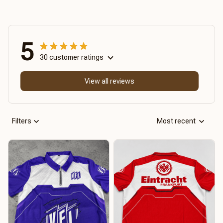
5
30 customer ratings
View all reviews
Filters
Most recent