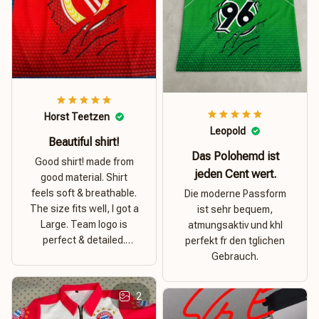
Horst Teetzen
Leopold
Beautiful shirt!
Das Polohemd ist
Good shirt! made from
jeden Cent wert.
good material. Shirt
feels soft & breathable.
Die moderne Passform
The size fits well, I got a
ist sehr bequem,
Large. Team logo is
atmungsaktiv und khl
perfect & detailed.
perfekt fr den tglichen
Overall good value for
Gebrauch.
money.
2