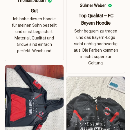
Thomas Audorf
Sühner Weber
Gut
Top Qualität – FC
Ich habe diesen Hoodie
Bayern Hoodie
für meinen Sohn bestellt
Sehr bequem zu tragen
und er ist begeistert.
und das Bayern-Logo
Material, Qualität und
sieht richtig hochwertig
Größe sind einfach
aus. Die Farben kommen
perfekt. Weich und
in echt super zur
dehnbar – ideal für das
Geltung.
Wetter in Rostock!