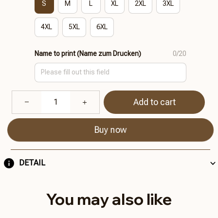
S
M
L
XL
2XL
3XL
4XL
5XL
6XL
Name to print (Name zum Drucken)
0/20
Add to cart
Buy now
DETAIL
You may also like