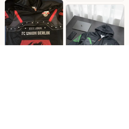
Lukas
Willi
Sehr cooles Design –
Mönchengladbach
RB Hoodie
Hoodie
Cooles Design mit tollen
Details, und die
Das Design ist richtig