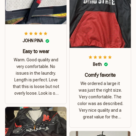
JOHN PINA
Easy to wear
Warm. Good quality and
Beth
very comfortable. No
issues in the laundry.
Comfy favorite
Length is perfect. Love
We ordered a large it
that this is loose but not
was just the right size.
overly loose. Look is on
Very comfortable. The
point. Material is thick
color was as described.
and comfortable
Very nice quality and a
great value for the
money. I recommend this
hoodie.