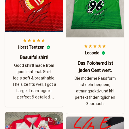
Horst Teetzen
Leopold
Beautiful shirt!
Das Polohemd ist
Good shirt! made from
jeden Cent wert.
good material. Shirt
feels soft & breathable.
Die moderne Passform
The size fits well, I got a
ist sehr bequem,
Large. Team logo is
atmungsaktiv und khl
perfect & detailed.
perfekt fr den tglichen
Overall good value for
Gebrauch.
money.
2