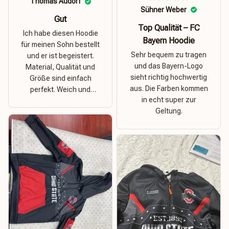
Thomas Audorf
Sühner Weber
Gut
Top Qualität – FC
Ich habe diesen Hoodie
Bayern Hoodie
für meinen Sohn bestellt
Sehr bequem zu tragen
und er ist begeistert.
und das Bayern-Logo
Material, Qualität und
sieht richtig hochwertig
Größe sind einfach
aus. Die Farben kommen
perfekt. Weich und
in echt super zur
dehnbar – ideal für das
Geltung.
Wetter in Rostock!