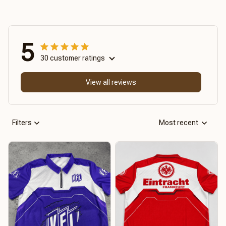
5
30 customer ratings
View all reviews
Filters
Most recent