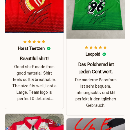
Horst Teetzen
Leopold
Beautiful shirt!
Das Polohemd ist
Good shirt! made from
jeden Cent wert.
good material. Shirt
feels soft & breathable.
Die moderne Passform
The size fits well, I got a
ist sehr bequem,
Large. Team logo is
atmungsaktiv und khl
perfect & detailed.
perfekt fr den tglichen
Overall good value for
Gebrauch.
money.
2