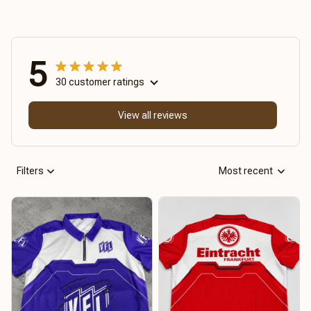
5
30 customer ratings
View all reviews
Filters
Most recent