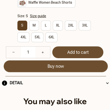
Waffle Women Beach Shorts
Size: S
Size guide
S
M
L
XL
2XL
3XL
4XL
5XL
6XL
Add to cart
Buy now
DETAIL
You may also like