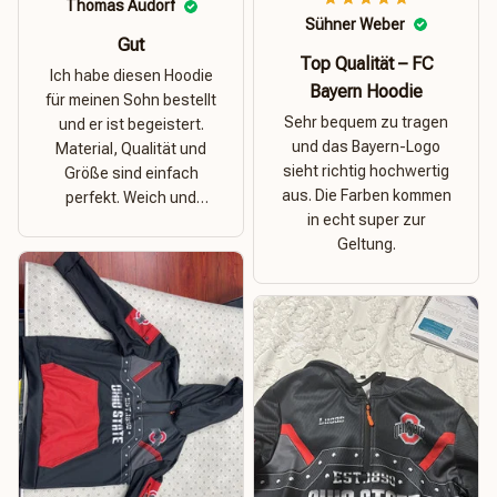
Thomas Audorf
Sühner Weber
Gut
Top Qualität – FC
Ich habe diesen Hoodie
Bayern Hoodie
für meinen Sohn bestellt
Sehr bequem zu tragen
und er ist begeistert.
und das Bayern-Logo
Material, Qualität und
sieht richtig hochwertig
Größe sind einfach
aus. Die Farben kommen
perfekt. Weich und
in echt super zur
dehnbar – ideal für das
Geltung.
Wetter in Rostock!