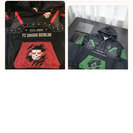
Lukas
Willi
Sehr cooles Design –
Mönchengladbach
RB Hoodie
Hoodie
Cooles Design mit tollen
Details, und die
Das Design ist richtig