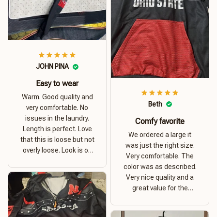
JOHN PINA
Easy to wear
Warm. Good quality and
Beth
very comfortable. No
issues in the laundry.
Comfy favorite
Length is perfect. Love
We ordered a large it
that this is loose but not
was just the right size.
overly loose. Look is on
Very comfortable. The
point. Material is thick
color was as described.
and comfortable
Very nice quality and a
great value for the
money. I recommend this
hoodie.