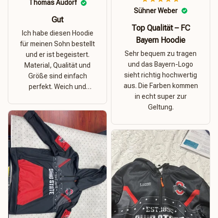
Thomas Audorf
Sühner Weber
Gut
Top Qualität – FC
Ich habe diesen Hoodie
Bayern Hoodie
für meinen Sohn bestellt
Sehr bequem zu tragen
und er ist begeistert.
und das Bayern-Logo
Material, Qualität und
sieht richtig hochwertig
Größe sind einfach
aus. Die Farben kommen
perfekt. Weich und
in echt super zur
dehnbar – ideal für das
Geltung.
Wetter in Rostock!