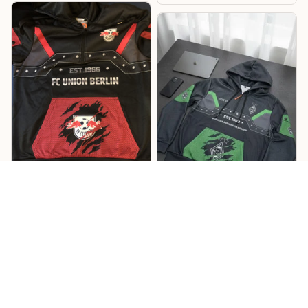
Lukas
Willi
Sehr cooles Design –
Mönchengladbach
RB Hoodie
Hoodie
Cooles Design mit tollen
Details, und die
Das Design ist richtig