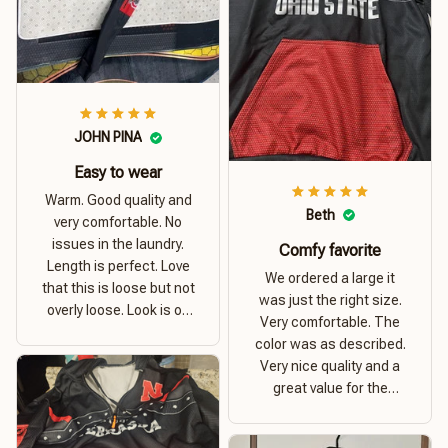
JOHN PINA
Easy to wear
Warm. Good quality and
Beth
very comfortable. No
issues in the laundry.
Comfy favorite
Length is perfect. Love
We ordered a large it
that this is loose but not
was just the right size.
overly loose. Look is on
Very comfortable. The
point. Material is thick
color was as described.
and comfortable
Very nice quality and a
great value for the
money. I recommend this
hoodie.