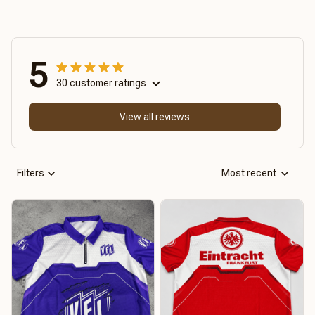
5
30 customer ratings
View all reviews
Filters
Most recent