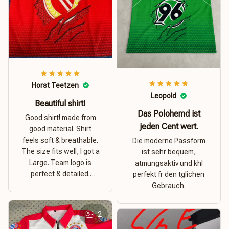
Horst Teetzen
Leopold
Beautiful shirt!
Das Polohemd ist
Good shirt! made from
jeden Cent wert.
good material. Shirt
feels soft & breathable.
Die moderne Passform
The size fits well, I got a
ist sehr bequem,
Large. Team logo is
atmungsaktiv und khl
perfect & detailed.
perfekt fr den tglichen
Overall good value for
Gebrauch.
money.
2