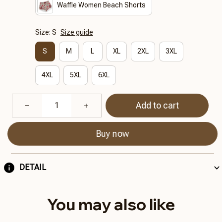
Waffle Women Beach Shorts
Size: S
Size guide
S
M
L
XL
2XL
3XL
4XL
5XL
6XL
Add to cart
Buy now
DETAIL
You may also like