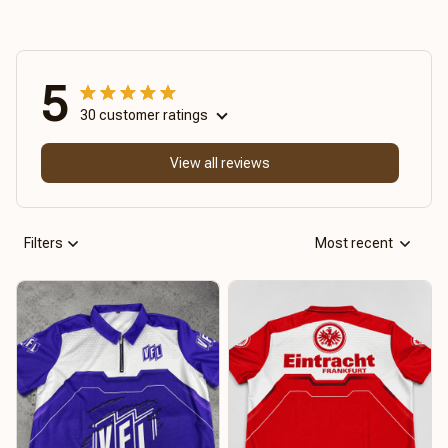
5
30 customer ratings
View all reviews
Filters
Most recent