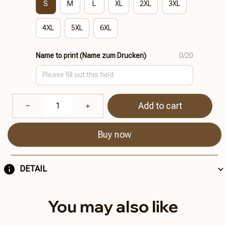
S
M
L
XL
2XL
3XL
4XL
5XL
6XL
Name to print (Name zum Drucken)
0/20
Add to cart
Buy now
DETAIL
You may also like