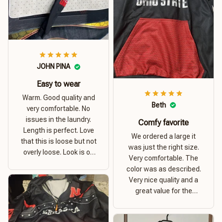
JOHN PINA
Easy to wear
Warm. Good quality and
Beth
very comfortable. No
issues in the laundry.
Comfy favorite
Length is perfect. Love
We ordered a large it
that this is loose but not
was just the right size.
overly loose. Look is on
Very comfortable. The
point. Material is thick
color was as described.
and comfortable
Very nice quality and a
great value for the
money. I recommend this
hoodie.