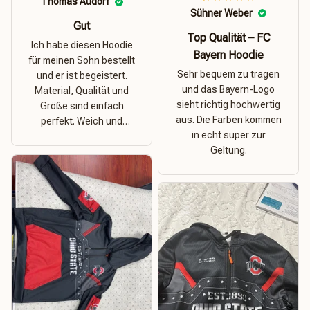
Thomas Audorf
Sühner Weber
Gut
Top Qualität – FC
Ich habe diesen Hoodie
Bayern Hoodie
für meinen Sohn bestellt
Sehr bequem zu tragen
und er ist begeistert.
und das Bayern-Logo
Material, Qualität und
sieht richtig hochwertig
Größe sind einfach
aus. Die Farben kommen
perfekt. Weich und
in echt super zur
dehnbar – ideal für das
Geltung.
Wetter in Rostock!