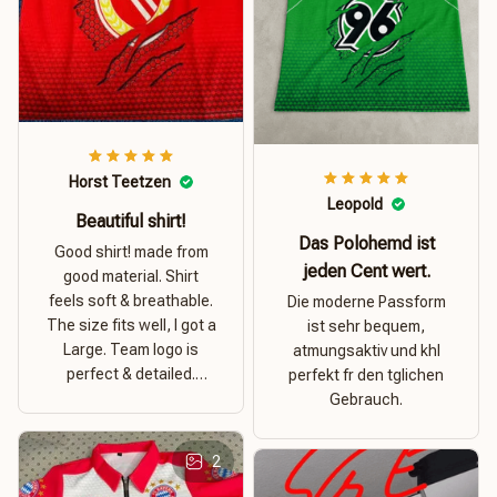
Horst Teetzen
Leopold
Beautiful shirt!
Das Polohemd ist
Good shirt! made from
jeden Cent wert.
good material. Shirt
feels soft & breathable.
Die moderne Passform
The size fits well, I got a
ist sehr bequem,
Large. Team logo is
atmungsaktiv und khl
perfect & detailed.
perfekt fr den tglichen
Overall good value for
Gebrauch.
money.
2